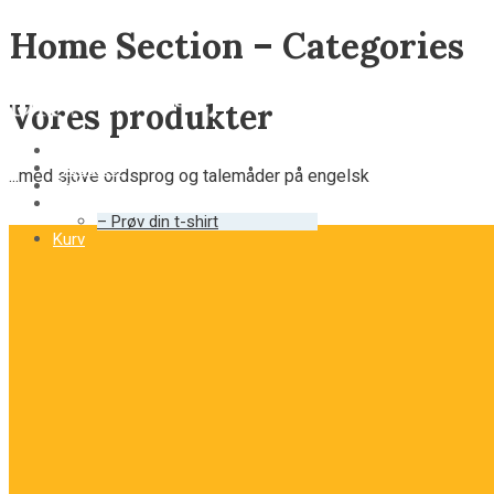
Home Section – Categories
Vores produkter
Hjem
Produkter
...med sjove ordsprog og talemåder på engelsk
Ordsprog
Om os
– Prøv din t-shirt
Kurv