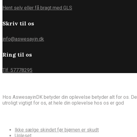
Hent selv eller få bragt med GLS
Skriv til os
info@aswesayin.dk
Ring til os
Tlf. 57778295
Om AswesayinDK
Hos AswesayinDK betyder din oplevelse betyder alt for os. Derfor 
utroligt vigtigt for os, at hele din oplevelse hos os er god
Ordsprog
Ikke sælge skindet før bjørnen er skudt
Ugleset