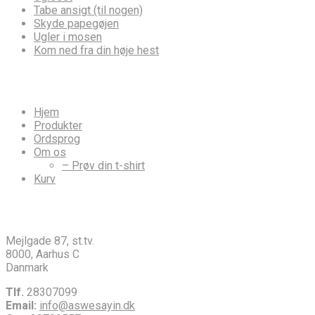
Tabe ansigt (til nogen)
Skyde papegøjen
Ugler i mosen
Kom ned fra din høje hest
Hvor vil du hen?
Hjem
Produkter
Ordsprog
Om os
– Prøv din t-shirt
Kurv
Info til din brevdue
Mejlgade 87, st.tv.
8000, Aarhus C
Danmark
Tlf.
28307099
Email:
info@aswesayin.dk