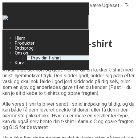
Forside
/
Vores produkter
/
T-shirts
/ At være Ugleset – T-
shirt
Hjem
At være Ugleset – T-shirt
Produkter
Ordsprog
Om os
– Prøv din t-shirt
199
DKK
Kurv
Vi kan sige det kort og godt. Her får du en lækker t-shirt med
unikt, hjemmelavet tryk. Den sidder godt, holder sig pæn efter
vask og skal nok falde i god jord siddende på dig selv, eller
som en sjov og anderledes gave til én du kender. (Psst – du
kan jo altid købe to t-shirts og spare fragten).
Alle vores t-shirts bliver sendt i solid indpakning til dig, og du
kan både få dem leveret direkte til døren eller få dem i den
nærmeste pakkeboks. Hvis du er mere en selvhenter-type,
kan du også selv hente din t-shirt i Aarhus C og spare fragten
og GLS for besværet.