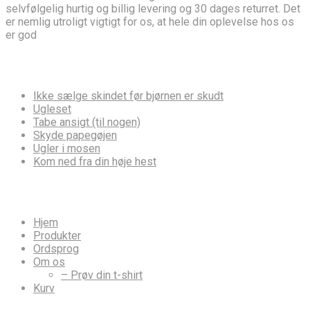
selvfølgelig hurtig og billig levering og 30 dages returret. Det
er nemlig utroligt vigtigt for os, at hele din oplevelse hos os
er god
Ordsprog
Ikke sælge skindet før bjørnen er skudt
Ugleset
Tabe ansigt (til nogen)
Skyde papegøjen
Ugler i mosen
Kom ned fra din høje hest
Hvor vil du hen?
Hjem
Produkter
Ordsprog
Om os
– Prøv din t-shirt
Kurv