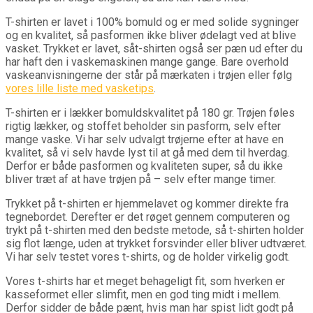
T-shirten er lavet i 100% bomuld og er med solide sygninger
og en kvalitet, så pasformen ikke bliver ødelagt ved at blive
vasket. Trykket er lavet, såt-shirten også ser pæn ud efter du
har haft den i vaskemaskinen mange gange. Bare overhold
vaskeanvisningerne der står på mærkaten i trøjen eller følg
vores lille liste med vasketips
.
T-shirten er i lækker bomuldskvalitet på 180 gr. Trøjen føles
rigtig lækker, og stoffet beholder sin pasform, selv efter
mange vaske. Vi har selv udvalgt trøjerne efter at have en
kvalitet, så vi selv havde lyst til at gå med dem til hverdag.
Derfor er både pasformen og kvaliteten super, så du ikke
bliver træt af at have trøjen på – selv efter mange timer.
Trykket på t-shirten er hjemmelavet og kommer direkte fra
tegnebordet. Derefter er det røget gennem computeren og
trykt på t-shirten med den bedste metode, så t-shirten holder
sig flot længe, uden at trykket forsvinder eller bliver udtværet.
Vi har selv testet vores t-shirts, og de holder virkelig godt.
Vores t-shirts har et meget behageligt fit, som hverken er
kasseformet eller slimfit, men en god ting midt i mellem.
Derfor sidder de både pænt, hvis man har spist lidt godt på