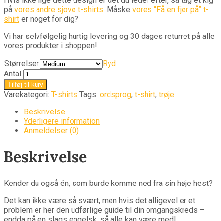
Hvis ikke lige dette design er det du leder efter, så tag et kig
på
vores andre sjove t-shirts
. Måske
vores “Få en fjer på” t-
shirt
er noget for dig?
Vi har selvfølgelig hurtig levering og 30 dages returret på alle
vores produkter i shoppen!
Størrelser
Ryd
Antal
Tilføj til kurv
Varekategori:
T-shirts
Tags:
ordsprog
,
t-shirt
,
trøje
Beskrivelse
Yderligere information
Anmeldelser (0)
Beskrivelse
Kender du også én, som burde komme ned fra sin høje hest?
Det kan ikke være så svært, men hvis det alligevel er et
problem er her den udførlige guide til din omgangskreds –
endda på en slags engelsk, så alle kan være med!