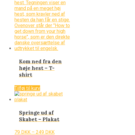
Kom ned fra den
høje hest – T-
shirt
199
DKK
Tilføj til kurv
Springe ud af
Skabet – Plakat
79
DKK
–
249
DKK