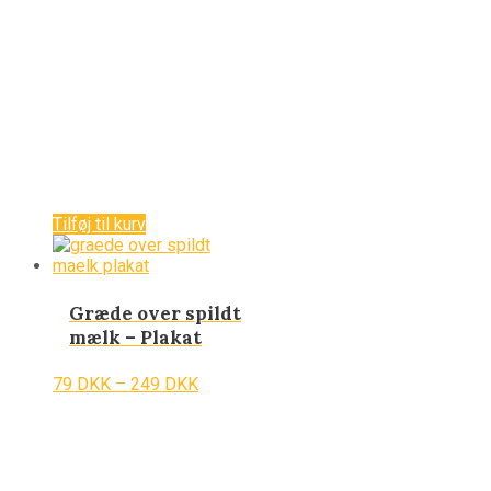
Tilføj til kurv
Græde over spildt
mælk – Plakat
79
DKK
–
249
DKK