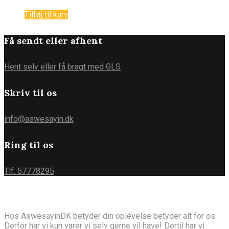
Tilføj til kurv
Få sendt eller afhent
Hent selv eller få bragt med GLS
Skriv til os
info@aswesayin.dk
Ring til os
Tlf. 57778295
Om AswesayinDK
Hos AswesayinDK betyder din oplevelse betyder alt for os.
Derfor har vi kun varer vi selv gerne vil have! Dertil har vi