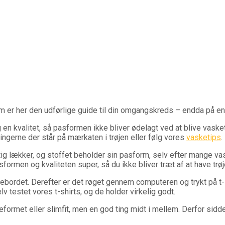
em er her den udførlige guide til din omgangskreds – endda på e
n kvalitet, så pasformen ikke bliver ødelagt ved at blive vasket.
gerne der står på mærkaten i trøjen eller følg vores
vasketips
.
tig lækker, og stoffet beholder sin pasform, selv efter mange vaske
sformen og kvaliteten super, så du ikke bliver træt af at have trø
ebordet. Derefter er det røget gennem computeren og trykt på t-
lv testet vores t-shirts, og de holder virkelig godt.
eformet eller slimfit, men en god ting midt i mellem. Derfor sidd