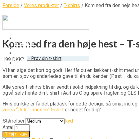
Forside
/
Vores produkter
/
T-shirts
/ Kom ned fra den høje hest
Hjem
Kom ned fra den høje hest – T-
Produkter
Ordsprog
Om os
– Prøv din t-shirt
199
DKK
Kurv
Vi kan sige det kort og godt. Her får du en lækker t-shirt med u
som en sjov og anderledes gave til én du kender. (Psst – du kan 
Alle vores t-shirts bliver sendt i solid indpakning til dig, og 
også selv hente din t-shirt i Aarhus C og spare fragten og GLS
Hvis du ikke er faldet pladask for dette design, så smut ind og
vores “Ugler i mosen” t-shirt
er noget for dig?
Størrelser
Ryd
Antal
Tilføj til kurv