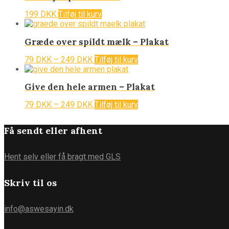
199
DKK
Tilføj til kurv
Græde over spildt mælk – Plakat
79
DKK
–
249
DKK
Tilføj til kurv
Give den hele armen – Plakat
79
DKK
–
249
DKK
Tilføj til kurv
Få sendt eller afhent
Hent selv eller få bragt med GLS
Skriv til os
info@aswesayin.dk