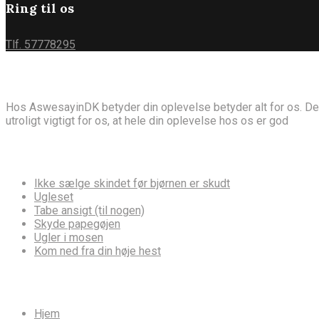
Ring til os
Tlf. 57778295
Om AswesayinDK
Hos AswesayinDK betyder din oplevelse betyder alt for os. Derfor 
utroligt vigtigt for os, at hele din oplevelse hos os er god
Ordsprog
Ikke sælge skindet før bjørnen er skudt
Ugleset
Tabe ansigt (til nogen)
Skyde papegøjen
Ugler i mosen
Kom ned fra din høje hest
Hvor vil du hen?
Hjem