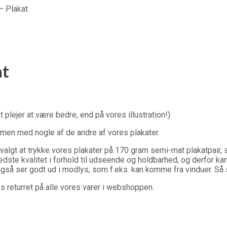
– Plakat
at
 plejer at være bedre, end på vores illustration!)
mmen med nogle af de andre af vores plakater.
i valgt at trykke vores plakater på 170 gram semi-mat plakatpair, 
bedste kvalitet i forhold til udseende og holdbarhed, og derfor k
gså ser godt ud i modlys, som f.eks. kan komme fra vinduer. Så st
es returret på alle vores varer i webshoppen.