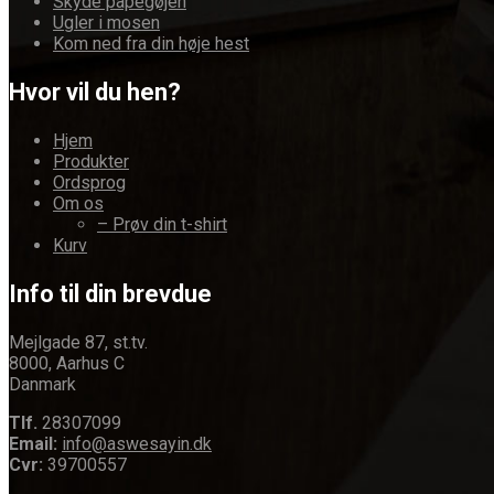
Skyde papegøjen
Ugler i mosen
Kom ned fra din høje hest
Hvor vil du hen?
Hjem
Produkter
Ordsprog
Om os
– Prøv din t-shirt
Kurv
Info til din brevdue
Mejlgade 87, st.tv.
8000, Aarhus C
Danmark
Tlf.
28307099
Email:
info@aswesayin.dk
Cvr:
39700557