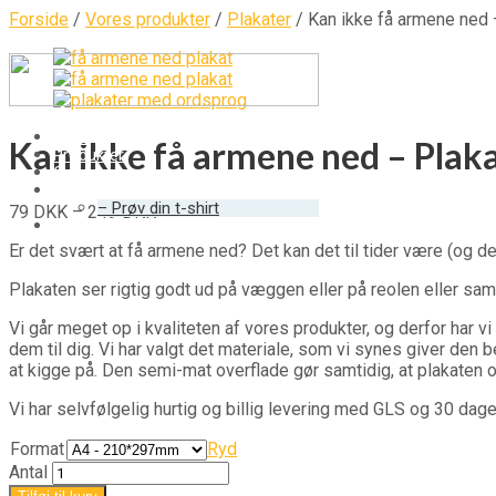
Forside
/
Vores produkter
/
Plakater
/ Kan ikke få armene ned 
Hjem
Kan ikke få armene ned – Plak
Produkter
Ordsprog
Om os
– Prøv din t-shirt
79
DKK
–
249
DKK
Kurv
Er det svært at få armene ned? Det kan det til tider være (og det
Plakaten ser rigtig godt ud på væggen eller på reolen eller sa
Vi går meget op i kvaliteten af vores produkter, og derfor har v
dem til dig. Vi har valgt det materiale, som vi synes giver den 
at kigge på. Den semi-mat overflade gør samtidig, at plakaten o
Vi har selvfølgelig hurtig og billig levering med GLS og 30 dag
Format
Ryd
Antal