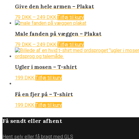
Give den hele armen – Plakat
79
DKK
–
249
DKK
Tilføj til kurv
Male fanden på væggen – Plakat
79
DKK
–
249
DKK
Tilføj til kurv
Ugler i mosen – T-shirt
199
DKK
Tilføj til kurv
Få en fjer på – T-shirt
199
DKK
Tilføj til kurv
Få sendt eller afhent
Hent selv eller få bragt med GLS