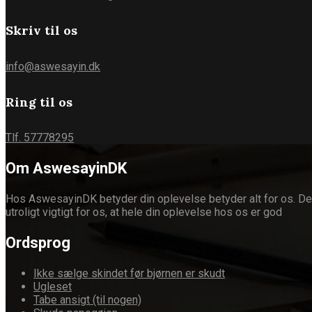
Skriv til os
info@aswesayin.dk
Ring til os
Tlf. 57778295
Om AswesayinDK
Hos AswesayinDK betyder din oplevelse betyder alt for os. Derfor 
utroligt vigtigt for os, at hele din oplevelse hos os er god
Ordsprog
Ikke sælge skindet før bjørnen er skudt
Ugleset
Tabe ansigt (til nogen)