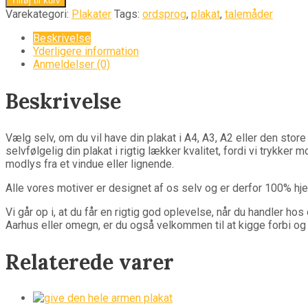
Tilføj til kurv
Varekategori:
Plakater
Tags:
ordsprog
,
plakat
,
talemåder
Beskrivelse
Yderligere information
Anmeldelser (0)
Beskrivelse
Vælg selv, om du vil have din plakat i A4, A3, A2 eller den store
selvfølgelig din plakat i rigtig lækker kvalitet, fordi vi trykke
modlys fra et vindue eller lignende.
Alle vores motiver er designet af os selv og er derfor 100% h
Vi går op i, at du får en rigtig god oplevelse, når du handler h
Aarhus eller omegn, er du også velkommen til at kigge forbi og h
Relaterede varer