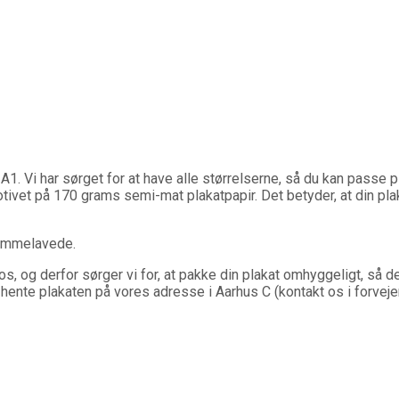
 A1. Vi har sørget for at have alle størrelserne, så du kan passe 
r motivet på 170 grams semi-mat plakatpapir. Det betyder, at din pl
jemmelavede.
os os, og derfor sørger vi for, at pakke din plakat omhyggeligt, s
ente plakaten på vores adresse i Aarhus C (kontakt os i forvejen,