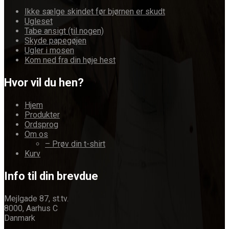
Ikke sælge skindet før bjørnen er skudt
Ugleset
Tabe ansigt (til nogen)
Skyde papegøjen
Ugler i mosen
Kom ned fra din høje hest
Hvor vil du hen?
Hjem
Produkter
Ordsprog
Om os
– Prøv din t-shirt
Kurv
Info til din brevdue
Mejlgade 87, st.tv.
8000, Aarhus C
Danmark