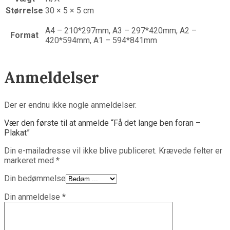
Størrelse
30 × 5 × 5 cm
A4 – 210*297mm, A3 – 297*420mm, A2 –
Format
420*594mm, A1 – 594*841mm
Anmeldelser
Der er endnu ikke nogle anmeldelser.
Vær den første til at anmelde “Få det lange ben foran –
Plakat”
Din e-mailadresse vil ikke blive publiceret.
Krævede felter er
markeret med
*
Din bedømmelse
Din anmeldelse
*