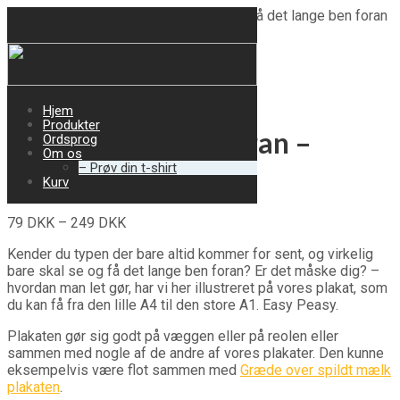
Forside
/
Vores produkter
/
Plakater
/ Få det lange ben foran
– Plakat
Hjem
Produkter
Få det lange ben foran –
Ordsprog
Om os
– Prøv din t-shirt
Plakat
Kurv
79
DKK
–
249
DKK
Kender du typen der bare altid kommer for sent, og virkelig
bare skal se og få det lange ben foran? Er det måske dig? –
hvordan man let gør, har vi her illustreret på vores plakat, som
du kan få fra den lille A4 til den store A1. Easy Peasy.
Plakaten gør sig godt på væggen eller på reolen eller
sammen med nogle af de andre af vores plakater. Den kunne
eksempelvis være flot sammen med
Græde over spildt mælk
plakaten
.