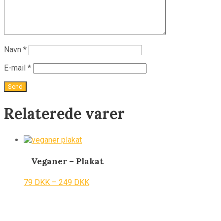
Navn
*
E-mail
*
Relaterede varer
Veganer – Plakat
79
DKK
–
249
DKK