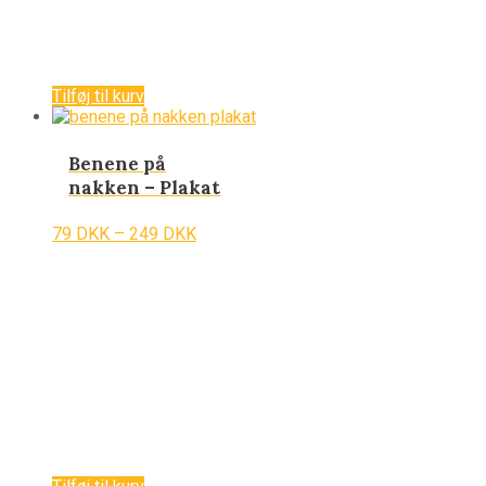
Tilføj til kurv
Benene på
nakken – Plakat
79
DKK
–
249
DKK