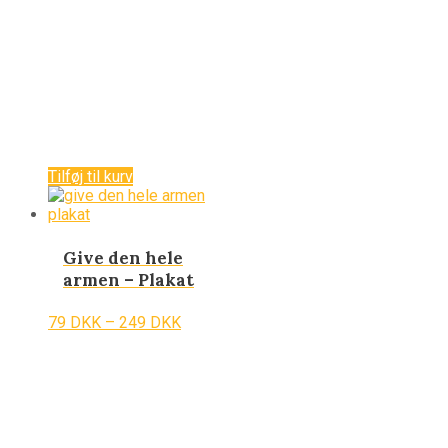
Tilføj til kurv
Give den hele
armen – Plakat
79
DKK
–
249
DKK