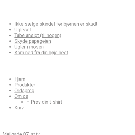
Ordsprog
Ikke sælge skindet før bjørnen er skudt
Ugleset
Tabe ansigt (til nogen)
Skyde papegøjen
Ugler i mosen
Kom ned fra din høje hest
Hvor vil du hen?
Hjem
Produkter
Ordsprog
Om os
– Prøv din t-shirt
Kurv
Info til din brevdue
Mejlgade 87, st.tv.