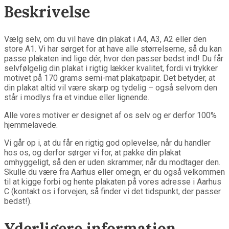
Beskrivelse
Vælg selv, om du vil have din plakat i A4, A3, A2 eller den
store A1. Vi har sørget for at have alle størrelserne, så du kan
passe plakaten ind lige dér, hvor den passer bedst ind! Du får
selvfølgelig din plakat i rigtig lækker kvalitet, fordi vi trykker
motivet på 170 grams semi-mat plakatpapir. Det betyder, at
din plakat altid vil være skarp og tydelig – også selvom den
står i modlys fra et vindue eller lignende.
Alle vores motiver er designet af os selv og er derfor 100%
hjemmelavede.
Vi går op i, at du får en rigtig god oplevelse, når du handler
hos os, og derfor sørger vi for, at pakke din plakat
omhyggeligt, så den er uden skrammer, når du modtager den.
Skulle du være fra Aarhus eller omegn, er du også velkommen
til at kigge forbi og hente plakaten på vores adresse i Aarhus
C (kontakt os i forvejen, så finder vi det tidspunkt, der passer
bedst!).
Yderligere information