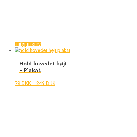
Tilføj til kurv
Hold hovedet højt
– Plakat
79
DKK
–
249
DKK