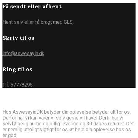
Få sendt eller afhent
Hent selv eller få bragt med GLS
Skriv til os
info@aswesayin.dk
Ring til os
Tlf. 57778295
Om AswesayinDK
Hos AswesayinDK betyder din oplevelse betyder alt for os.
Derfor har vi kun varer vi selv gerne vil have! Dertil har vi
selvfølgelig hurtig og billig levering og 30 dages returret. Det
er nemlig utroligt vigtigt for os, at hele din oplevelse hos os
er god