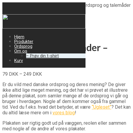
Forside
/
Vores produkter
/
Plakater
/ Ordsprog og talemåder
– Plakat
Hjem
Produkter
Ordsprog og talemåder –
Ordsprog
Om os
– Prøv din t-shirt
Plakat
Kurv
79
DKK
–
249
DKK
Er du vild med danske ordsprog og deres mening? De giver
ikke altid lige meget mening, og det har vi prøvet at illustrere
på denne plakat, som samler mange af de ordsprog vi går og
bruger i hverdagen. Nogle af dem kommer også fra gammel
tid. Ved du f.eks. hvad det betyder, at være
“Ugleset”
? Det kan
du altid læse mere om i
vores blog
!
Plakaten ser rigtig godt ud på væggen, reolen eller sammen
med nogle af de andre af vores plakater.