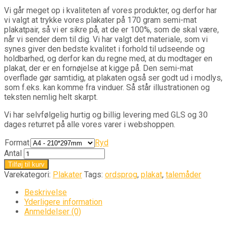
Vi går meget op i kvaliteten af vores produkter, og derfor har
vi valgt at trykke vores plakater på 170 gram semi-mat
plakatpair, så vi er sikre på, at de er 100%, som de skal være,
når vi sender dem til dig. Vi har valgt det materiale, som vi
synes giver den bedste kvalitet i forhold til udseende og
holdbarhed, og derfor kan du regne med, at du modtager en
plakat, der er en fornøjelse at kigge på. Den semi-mat
overflade gør samtidig, at plakaten også ser godt ud i modlys,
som f.eks. kan komme fra vinduer. Så står illustrationen og
teksten nemlig helt skarpt.
Vi har selvfølgelig hurtig og billig levering med GLS og 30
dages returret på alle vores varer i webshoppen.
Format
Ryd
Antal
Tilføj til kurv
Varekategori:
Plakater
Tags:
ordsprog
,
plakat
,
talemåder
Beskrivelse
Yderligere information
Anmeldelser (0)