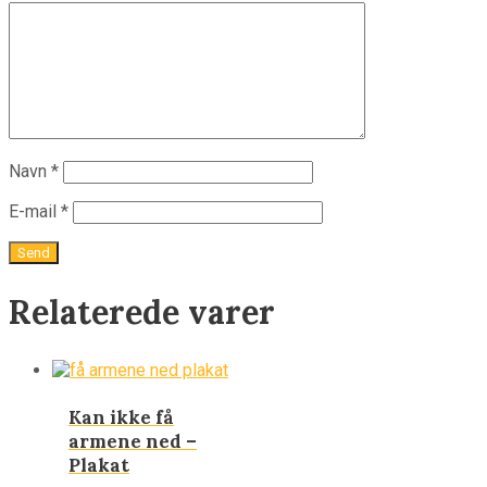
Navn
*
E-mail
*
Relaterede varer
Kan ikke få
armene ned –
Plakat